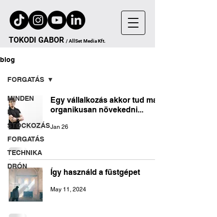
TOKODI
GA
B
OR
/
AllSet
Media Kft.
blog
FORGATÁS
MINDEN
Egy vállalkozás akkor tud ma
organikusan növekedni...
MI
STOCKOZÁS
Jan 26
FORGATÁS
TECHNIKA
DRÓN
Így használd a füstgépet
May 11, 2024