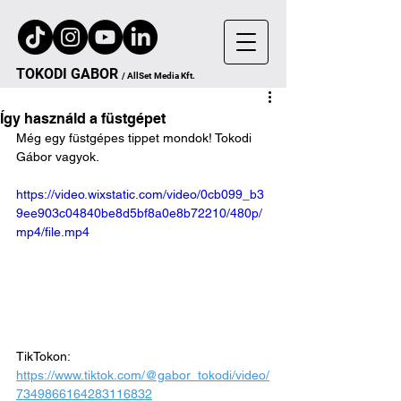
TOKODI
GA
B
OR
/
AllSet
Media Kft.
Így használd a füstgépet
Még egy füstgépes tippet mondok! Tokodi 
Gábor vagyok.
https://video.wixstatic.com/video/0cb099_b3
9ee903c04840be8d5bf8a0e8b72210/480p/
mp4/file.mp4
TikTokon: 
https://www.tiktok.com/@gabor_tokodi/video/
7349866164283116832