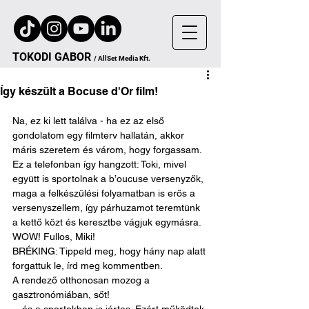
TOKODI
GA
B
OR
/
AllSet
Media Kft.
Így készült a Bocuse d'Or film!
Na, ez ki lett találva - ha ez az első 
gondolatom egy filmterv hallatán, akkor 
máris szeretem és várom, hogy forgassam.
Ez a telefonban így hangzott: Toki, mivel 
együtt is sportolnak a b’oucuse versenyzők, 
maga a felkészülési folyamatban is erős a 
versenyszellem, így párhuzamot teremtünk 
a kettő közt és keresztbe vágjuk egymásra.
WOW! Fullos, Miki!
BRÉKING: Tippeld meg, hogy hány nap alatt 
forgattuk le, írd meg kommentben.
A rendező otthonosan mozog a 
gasztronómiában, sőt!