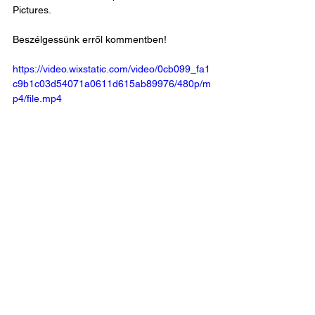
Pictures. 
Beszélgessünk erről kommentben!
https://video.wixstatic.com/video/0cb099_fa1
c9b1c03d54071a0611d615ab89976/480p/m
p4/file.mp4
TikTokon: 
https://www.tiktok.com/@gabor_tokodi/video/
7329230747888307488
FORGATÁS