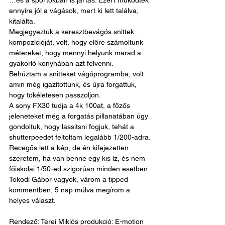
…és a sportokban is jártas. Ezért működtek 
ennyire jól a vágások, mert ki lett találva, 
kitalálta.
Megjegyeztük a keresztbevágós snittek 
kompozícióját, volt, hogy előre számoltunk 
métereket, hogy mennyi helyünk marad a 
gyakorló konyhában azt felvenni.
Behúztam a snitteket vágóprogramba, volt 
amin még igazítottunk, és újra forgattuk, 
hogy tökéletesen passzoljon.
A sony FX30 tudja a 4k 100at, a főzős 
jeleneteket még a forgatás pillanatában úgy 
gondoltuk, hogy lassitsni fogjuk, tehát a 
shutterpeedet feltoltam legalább 1/200-adra.
Recegős lett a kép, de én kifejezetten 
szeretem, ha van benne egy kis íz, és nem 
főiskolai 1/50-ed szigorúan minden esetben.
Tokodi Gábor vagyok, várom a tipped 
kommentben, 5 nap múlva megírom a 
helyes választ.
Rendező: Terei Miklós produkció: E-motion 