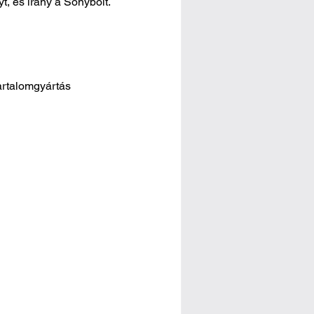
, és irány a Sonybolt.
tartalomgyártás