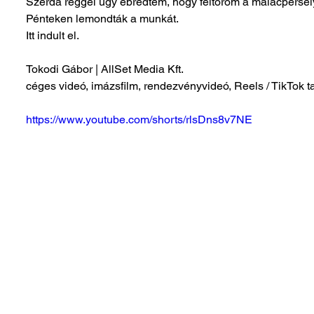
Szerda reggel úgy ébredtem, hogy feltöröm a malacperselyt
Pénteken lemondták a munkát.
Itt indult el.
Tokodi Gábor | AllSet Media Kft.
céges videó, imázsfilm, rendezvényvideó, Reels / TikTok 
https://www.youtube.com/shorts/rlsDns8v7NE