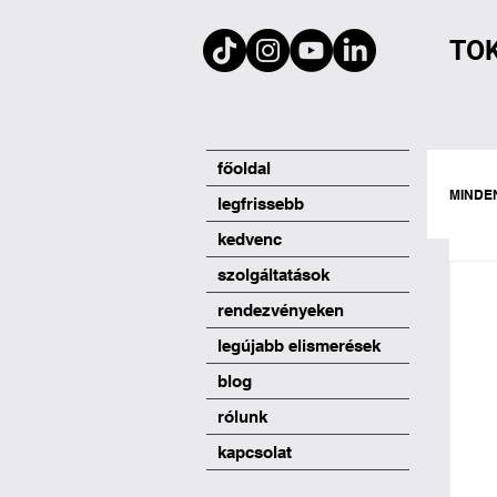
TO
főoldal
MINDE
legfrissebb
kedvenc
szolgáltatások
rendezvényeken
legújabb elismerések
blog
rólunk
kapcsolat