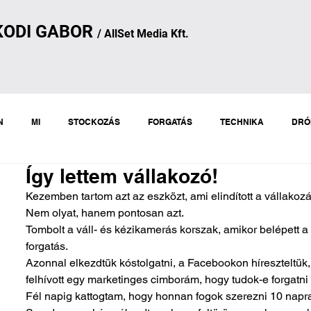
KODI
GA
B
OR
/
AllSet
Media Kft.
N
MI
STOCKOZÁS
FORGATÁS
TECHNIKA
DRÓ
Így lettem vállakozó!
Kezemben tartom azt az eszközt, ami elindított a vállakozá
Nem olyat, hanem pontosan azt.
Tombolt a váll- és kézikamerás korszak, amikor belépett 
forgatás.
Azonnal elkezdtük kóstolgatni, a Facebookon híreszteltük
felhívott egy marketinges cimborám, hogy tudok-e forgatn
Fél napig kattogtam, hogy honnan fogok szerezni 10 napr