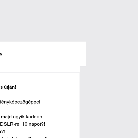
N
s útján!
a fényképezőgéppel 
, majd egyik kedden 
i DSLR-rel 10 napot?!
a?!