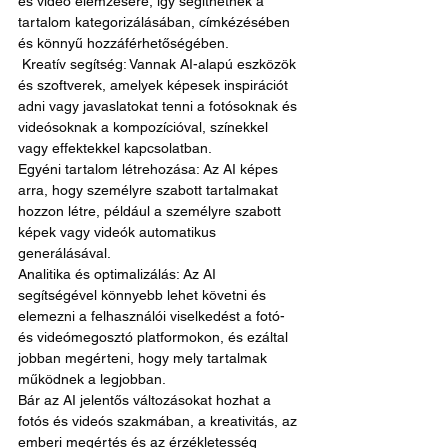
és videó elemzésére, így segíthetnek a 
tartalom kategorizálásában, címkézésében 
és könnyű hozzáférhetőségében.
 Kreatív segítség: Vannak AI-alapú eszközök 
és szoftverek, amelyek képesek inspirációt 
adni vagy javaslatokat tenni a fotósoknak és 
videósoknak a kompozícióval, színekkel 
vagy effektekkel kapcsolatban. 
Egyéni tartalom létrehozása: Az AI képes 
arra, hogy személyre szabott tartalmakat 
hozzon létre, például a személyre szabott 
képek vagy videók automatikus 
generálásával. 
Analitika és optimalizálás: Az AI 
segítségével könnyebb lehet követni és 
elemezni a felhasználói viselkedést a fotó- 
és videómegosztó platformokon, és ezáltal 
jobban megérteni, hogy mely tartalmak 
működnek a legjobban. 
Bár az AI jelentős változásokat hozhat a 
fotós és videós szakmában, a kreativitás, az 
emberi megértés és az érzékletesség 