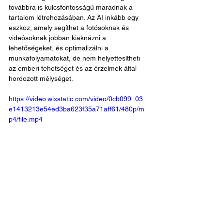
továbbra is kulcsfontosságú maradnak a 
tartalom létrehozásában. Az AI inkább egy 
eszköz, amely segíthet a fotósoknak és 
videósoknak jobban kiaknázni a 
lehetőségeket, és optimalizálni a 
munkafolyamatokat, de nem helyettesítheti 
az emberi tehetséget és az érzelmek által 
hordozott mélységet.
https://video.wixstatic.com/video/0cb099_03
e1413213e54ed3ba623f35a71aff61/480p/m
p4/file.mp4
TikTokon: 
https://www.tiktok.com/@gabor_tokodi/video/
7340970514841718048
MI