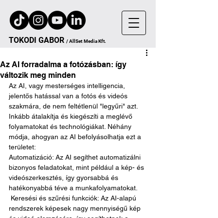
TOKODI
GA
B
OR
/
AllSet
Media Kft.
Az AI forradalma a fotózásban: így
változik meg minden
Az AI, vagy mesterséges intelligencia, 
jelentős hatással van a fotós és videós 
szakmára, de nem feltétlenül "legyűri" azt. 
Inkább átalakítja és kiegészíti a meglévő 
folyamatokat és technológiákat. Néhány 
módja, ahogyan az AI befolyásolhatja ezt a 
területet: 
Automatizáció: Az AI segíthet automatizálni 
bizonyos feladatokat, mint például a kép- és 
videószerkesztés, így gyorsabbá és 
hatékonyabbá téve a munkafolyamatokat.
 Keresési és szűrési funkciók: Az AI-alapú 
rendszerek képesek nagy mennyiségű kép 