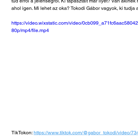
tud erről a jelenségről. Ki tapasztalt már ilyet? Van akinek
ahol igen. Mi lehet az oka? Tokodi Gábor vagyok, ki tudja
https://video.wixstatic.com/video/0cb099_a71fc6aac58
80p/mp4/file.mp4
TikTokon: 
https://www.tiktok.com/@gabor_tokodi/video/