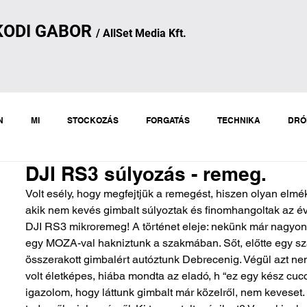
KODI
GA
B
OR
/
AllSet
Media Kft.
N
MI
STOCKOZÁS
FORGATÁS
TECHNIKA
DRÓ
DJI RS3 súlyozás - remeg.
Volt esély, hogy megfejtjük a remegést, hiszen olyan elmé
akik nem kevés gimbalt súlyoztak és finomhangoltak az év
DJI RS3 mikroremeg! A történet eleje: nekünk már nagyon 
egy MOZA-val hakniztunk a szakmában. Sőt, előtte egy s
összerakott gimbalért autóztunk Debrecenig. Végül azt ne
volt életképes, hiába mondta az eladó, h “ez egy kész cucc
igazolom, hogy láttunk gimbalt már közelről, nem keveset.