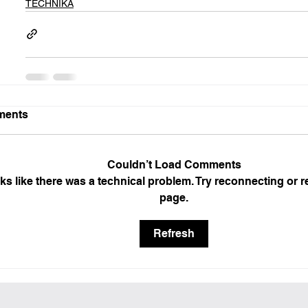
TECHNIKA
ents
Couldn’t Load Comments
oks like there was a technical problem. Try reconnecting or r
page.
Refresh