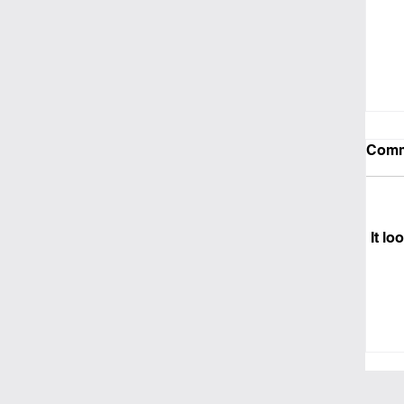
Comm
It lo