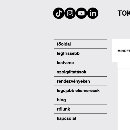
TO
főoldal
MINDE
legfrissebb
kedvenc
szolgáltatások
rendezvényeken
legújabb elismerések
blog
rólunk
kapcsolat