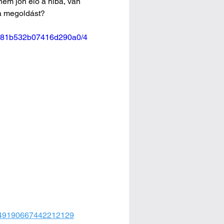
 nem jön elő a hiba, van 
 a megoldást?
04281b532b07416d290a0/4
7349190667442212129