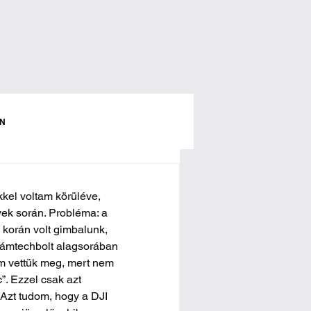
N
kkel voltam körüléve, 
ek során. Probléma: a 
korán volt gimbalunk, 
zámtechbolt alagsorában 
m vettük meg, mert nem 
”. Ezzel csak azt 
 Azt tudom, hogy a DJI 