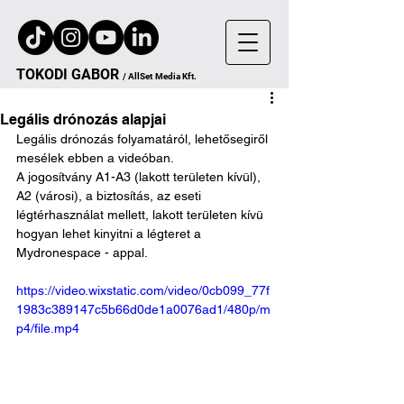
TOKODI
GA
B
OR
/
AllSet
Media Kft.
Legális drónozás alapjai
Legális drónozás folyamatáról, lehetősegiről 
mesélek ebben a videóban. 
A jogosítvány A1-A3 (lakott területen kívül), 
A2 (városi), a biztosítás, az eseti 
légtérhasználat mellett, lakott területen kívü 
hogyan lehet kinyitni a légteret a 
Mydronespace - appal. 
https://video.wixstatic.com/video/0cb099_77f
1983c389147c5b66d0de1a0076ad1/480p/m
p4/file.mp4