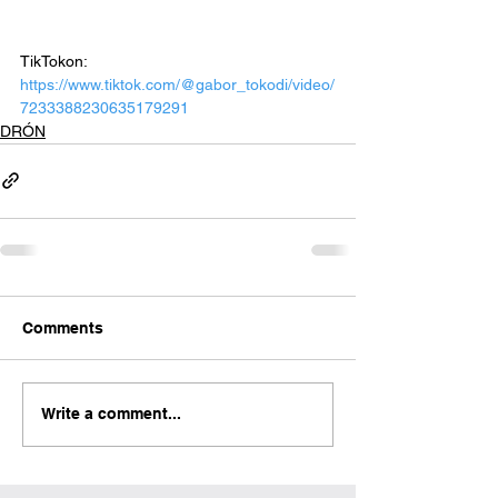
TikTokon: 
https://www.tiktok.com/@gabor_tokodi/video/
7233388230635179291
DRÓN
Comments
Write a comment...