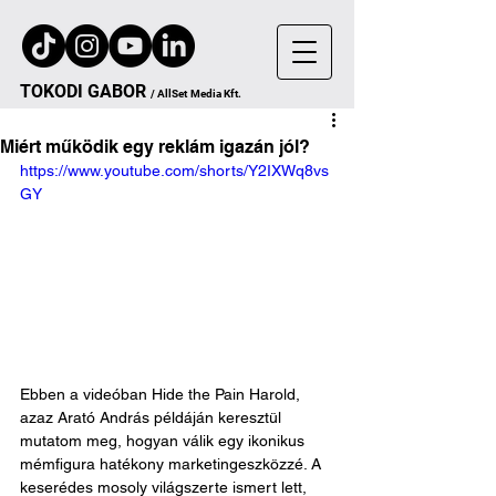
TOKODI
GA
B
OR
/
AllSet
Media Kft.
Miért működik egy reklám igazán jól?
https://www.youtube.com/shorts/Y2IXWq8vs
GY
Ebben a videóban Hide the Pain Harold, 
azaz Arató András példáján keresztül 
mutatom meg, hogyan válik egy ikonikus 
mémfigura hatékony marketingeszközzé. A 
keserédes mosoly világszerte ismert lett, 