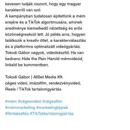
kevesen tudják viszont, hogy egy magyar 
karakterről van szó.
A kampányban tudatosan építettünk a mém 
erejére és a TikTok algoritmusára, aminek 
eredménye kiemelkedő nézettség és erős 
közönségreakció lett. Jó példa arra, hogyan 
találkozik a kreatív ötlet, a karakterválasztás 
és a platformra optimalizált videógyártás.
Tokodi Gábor vagyok, videókészítő. Ha van 
kedvenc Hide the Pain Harold mémvideód, 
linkeld be kommentben.
Tokodi Gábor | AllSet Media Kft.
céges videó, imázsfilm, rendezvényvideó, 
Reels / TikTok tartalomgyártás
#mém
#cégesvideó
#cégesfilm
#mémmarketing
#marketingtippek
#filmkészítés
#TikToktartalomgyártás