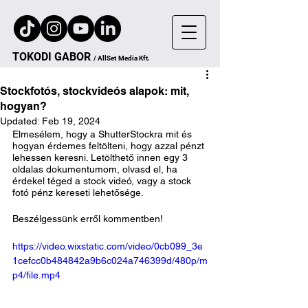
TOKODI
GA
B
OR
/
AllSet
Media Kft.
Stockfotós, stockvideós alapok: mit,
hogyan?
Updated:
Feb 19, 2024
Elmesélem, hogy a ShutterStockra mit és 
hogyan érdemes feltölteni, hogy azzal pénzt 
lehessen keresni. Letölthető innen egy 3 
oldalas dokumentumom, olvasd el, ha 
érdekel téged a stock videó, vagy a stock 
fotó pénz kereseti lehetősége.
Beszélgessünk erről kommentben!
https://video.wixstatic.com/video/0cb099_3e
1cefcc0b484842a9b6c024a746399d/480p/m
p4/file.mp4