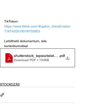
TikTokon: 
https://www.tiktok.com/@gabor_tokodi/video/
7167420519518702853
Letölthető dokumentum, tele 
konkrétumokkal:
shutterstock_tapasztalatok_tokodi_20210204
.pdf
Download PDF • 154KB
STOCKOZÁS