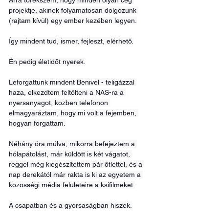
Arra törekszem, hogy minden olyan cég 
projektje, akinek folyamatosan dolgozunk 
(rajtam kívül) egy ember kezében legyen.
Így mindent tud, ismer, fejleszt, elérhető.
Én pedig életidőt nyerek.
Leforgattunk mindent Benivel - teligázzal 
haza, elkezdtem feltölteni a NAS-ra a 
nyersanyagot, közben telefonon 
elmagyaráztam, hogy mi volt a fejemben, 
hogyan forgattam.
Néhány óra múlva, mikorra befejeztem a 
hólapátolást, már küldött is két vágatot, 
reggel még kiegészítettem pár ötlettel, és a 
nap derekától már rakta is ki az egyetem a 
közösségi média felületeire a ksifilmeket.
A csapatban és a gyorsaságban hiszek.