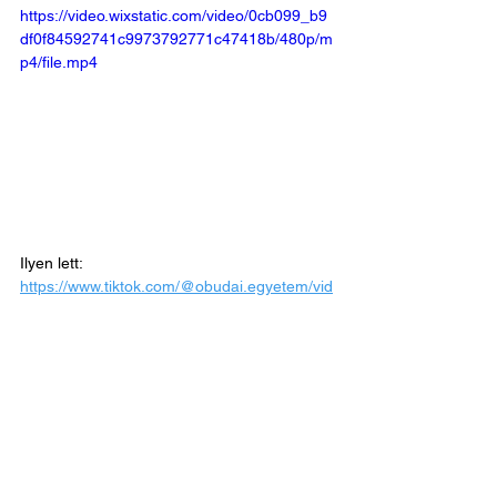
https://video.wixstatic.com/video/0cb099_b9
df0f84592741c9973792771c47418b/480p/m
p4/file.mp4
Ilyen lett: 
https://www.tiktok.com/@obudai.egyetem/vid
eo/7595197756591934742
Itt is megtalálsz:
https://www.instagram.com/gabor_tokodi
https://www.tiktok.com/@gabor_tokodi