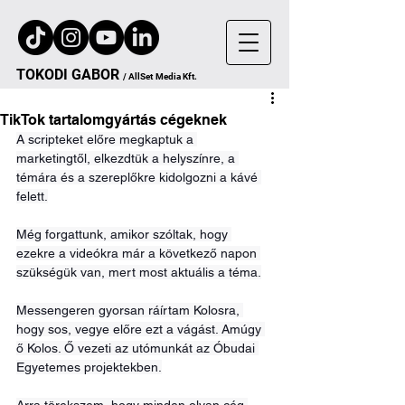
TOKODI
GA
B
OR
/
AllSet
Media Kft.
TikTok tartalomgyártás cégeknek
A scripteket előre megkaptuk a 
marketingtől, elkezdtük a helyszínre, a 
témára és a szereplőkre kidolgozni a kávé 
felett.
Még forgattunk, amikor szóltak, hogy 
ezekre a videókra már a következő napon 
szükségük van, mert most aktuális a téma.
Messengeren gyorsan ráírtam Kolosra, 
hogy sos, vegye előre ezt a vágást. Amúgy 
ő Kolos. Ő vezeti az utómunkát az Óbudai 
Egyetemes projektekben.