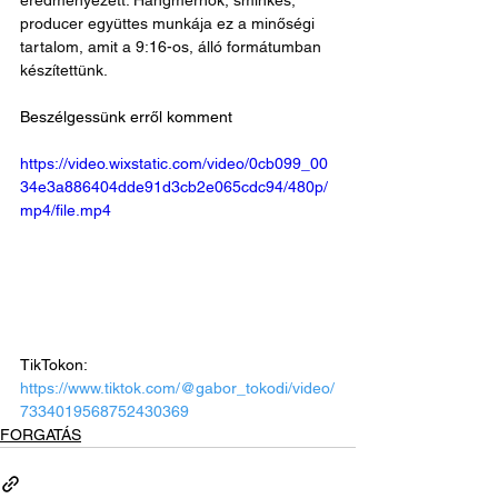
eredményezett. Hangmérnök, sminkes, 
producer együttes munkája ez a minőségi 
tartalom, amit a 9:16-os, álló formátumban 
készítettünk.
Beszélgessünk erről komment
https://video.wixstatic.com/video/0cb099_00
34e3a886404dde91d3cb2e065cdc94/480p/
mp4/file.mp4
TikTokon: 
https://www.tiktok.com/@gabor_tokodi/video/
7334019568752430369
FORGATÁS