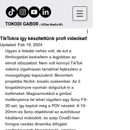
TOKODI
GA
B
OR
/
AllSet
Media Kft.
TikTokra így készítettünk profi videókat!
Updated:
Feb 19, 2024
Ugyan a feladat nehéz volt, de ezt a 
filmforgatást kedveltem a legjobban az 
elmúlt időszakból. Nem volt könnyű TikTok 
videóra izgalmasan tartalmat fejleszteni a 
mosogatógép kapszuláról. Bevontam 
projektbe Norbit, kreatív szakember. Az ő 
forgatókönyve nyomán dolgoztuk ki a 
kisfilmeket. Magicarmokból a gimbal 
mellényemre fel lehet rögzíteni egy Sony FX-
30-ast, így kaptuk meg a POV nézetet. A 10-
20mm-es Sony objektívvel az autófókusz 
hibátlanul működött, és szép CineEI-ben 
forogva csodás dinamika átfogást 