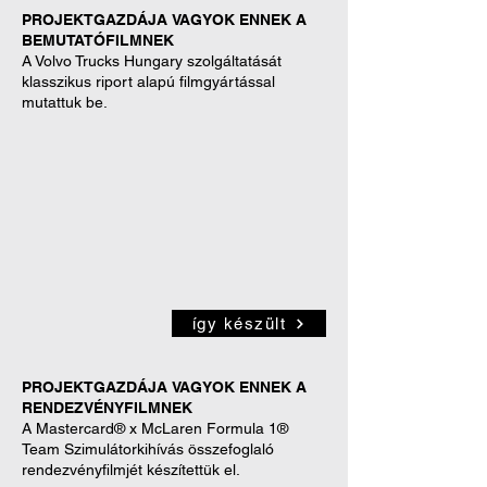
PROJEKTGAZDÁJA
VAGYOK ENNEK A
BEMUTATÓFILMNEK
A Volvo Trucks Hungary szolgáltatását
klasszikus riport alapú filmgyártással
mutattuk be.
így készült
PROJEKTGAZDÁJA
VAGYOK ENNEK A
RENDEZVÉNYFILMNEK
A Mastercard® x McLaren Formula 1®
Team Szimulátorkihívás összefoglaló
rendezvényfilmjét készítettük el.