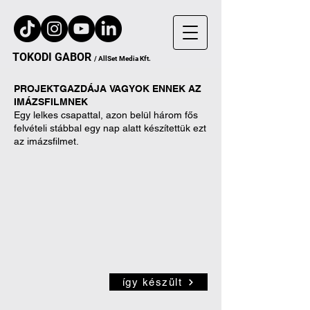
TOKODI
GA
B
OR
/
AllSet
Media Kft.
PROJEKTGAZDÁJA
VAGYOK ENNEK AZ
IMÁZSFILMNEK
Egy lelkes csapattal, azon belül három fős
felvételi stábbal egy nap alatt készítettük ezt
az imázsfilmet.
így készült