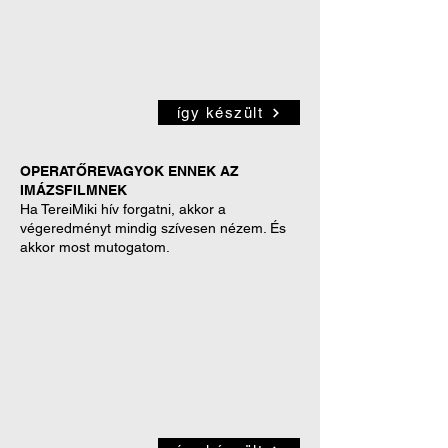
így készült
OPERATŐRE
VAGYOK ENNEK AZ
IMÁZSFILMNEK
Ha TereiMiki hív forgatni, akkor a
végeredményt mindig szívesen nézem. És
akkor most mutogatom.