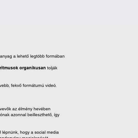
 anyag a lehető legtöbb formában
ritmusok organikusan
tolják
ővebb, fekvő formátumú videó.
sztvevők az élmény hevében
ónak azonnal beilleszthető, így
l lépnünk, hogy a social media