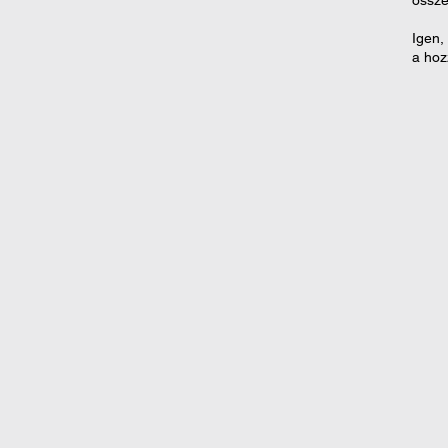
össze
Igen,
a hoz