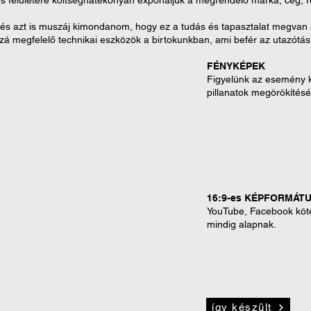
s felületére költséghatékonyan exponáljuk a megrendelő márka, cég,
 és azt is muszáj kimondanom, hogy ez a tudás és tapasztalat megvan
zá megfelelő technikai eszközök a birtokunkban, ami befér az utazótás
FÉNYKÉPEK
Figyelünk az esemény k
pillanatok megörökítés
16:9-es KÉPFORMÁT
YouTube, Facebook köt
mindig alapnak.
így készült