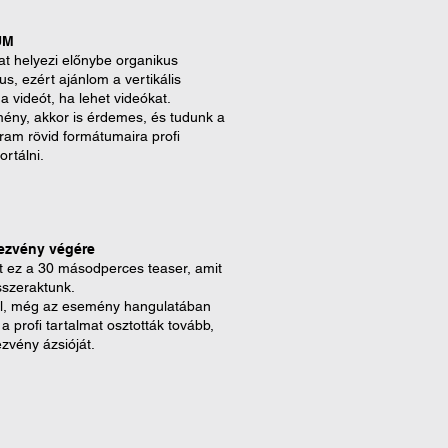
UM
kat helyezi előnybe organikus
s, ezért ajánlom a vertikális
a videót, ha lehet videókat.
mény, akkor is érdemes, és tudunk a
ram rövid formátumaira profi
ortálni.
ezvény végére
t ez a 30 másodperces teaser, amit
szeraktunk.
al, még az esemény hangulatában
a profi tartalmat osztották tovább,
ezvény ázsióját.