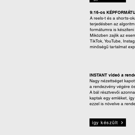
9:16-os KÉPFORMÁT
A reels-t és a shorts-o
terjedésben az algoritmu
formátumra is készíteni 
Miközben zajlik az ese
TikTok, YouTube, Instag
minőségű tartalmat exp
INSTANT videó a rend
Nagy nézettséget kapot
a rendezvény végére ös
A bál résztvevői azonn
kaptak egy emléket, így 
ezzel is növelve a rend
így készült