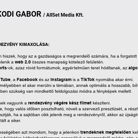
KODI
GA
B
OR
/
AllSet
Media Kft.
EZVÉNY KIMAXOLÁSA:
 hiszek, hogy az a gazdaságos a megrendelő számára, ha a forgatott
lenik a
web 2.0
összes manapság kötelező felületén.
rts
-ok, azaz rövid formátumok, egyértelműen teret hódítanak, az
algo
uTube
, a
Facebook
és az
Instagram
is a
TikTok
nyomába akar érni.
 mélyebben el akar merülni a témában, annak optimális a hosszabb, b
ben szükség van mindkettő feldolgozási módra a fényképek mellett.
sek vagyunk a
rendezvény végére kész filmet
készíteni.
e, hogy valós időben posztolható, növeli a szervező presztízsét, a ré
ztják, ha a sajtóban cikk jelenik meg a rendezvényről, akkor az újságír
tált a siker.
sségében azt mondom, hogy a jelenkori
trendeknek megfelelően
kel