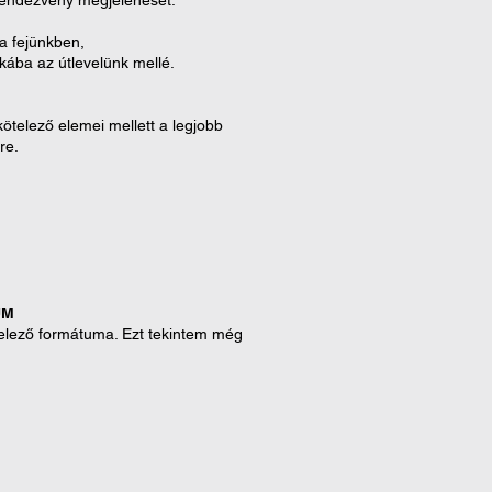
 rendezvény megjelenését.
 a fejünkben,
kába az útlevelünk mellé.
ötelező elemei mellett a legjobb
ére.
UM
elező formátuma. Ezt tekintem még