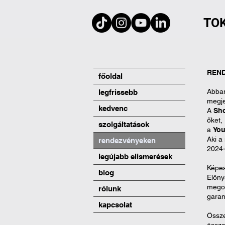
TO
REND
főoldal
Abban
legfrissebb
megje
kedvenc
A
Sho
őket,
szolgáltatások
a
Yo
Aki a
rendezvényeken
2024-
legújabb elismerések
Képe
blog
Előny
megos
rólunk
garan
kapcsolat
Össze