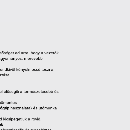
etőséget ad arra, hogy a vezetők
hagyományos, merevebb
rendkívül kényelmessé teszi a
ztása.
tel elősegíti a természetesebb és
enőmentes
gógép
használata) és utómunka
d kicsipegetjük a rövid,
ok
.