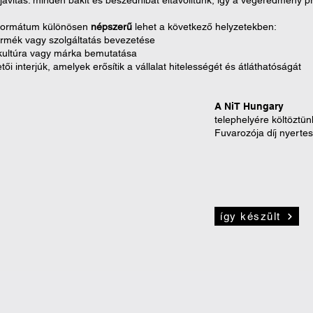
ajavítás: ​minden baki​t és beszédhib​át eltávolít​unk, így a végeredmény
formátum különösen ​
n​épszerű
lehet a következő helyzetekben:
 termék vagy szolgáltatás bevezetése
gkultúra vagy márka bemutatása
etői interjúk, amelyek erősítik a vállalat hitelességét és átláthatóságát
A NiT Hungary
telephelyére költöztü
Fuvarozója díj nyertes
így készült