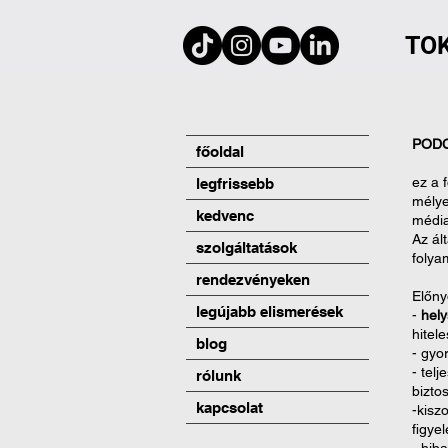
TO
PODC
főoldal
ez a 
legfrissebb
mély
kedvenc
médi
Az ál
szolgáltatások
folya
rendezvényeken
Előny
legújabb elismerések
-
hely
hitel
blog
- gyor
​- te
rólunk
bizto
kapcsolat
-kisz
figye