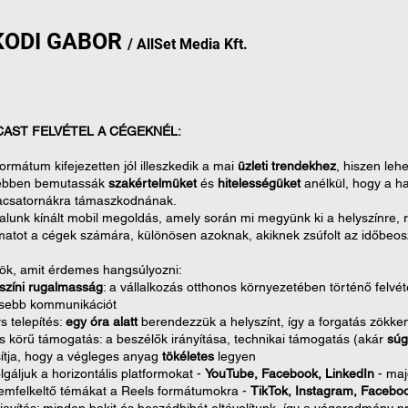
KODI
GA
B
OR
/
AllSet
Media Kft.
AST FELVÉTEL A CÉGEKNÉL:
formátum kifejezetten jól illeszkedik a mai
üzleti trendekhez
, hiszen leh
ebben bemutassák
szakértelmüket
és
hitelességüket
anélkül, hogy a 
acsatornákra támaszkodnának.
talunk kínált mobil megoldás, amely során mi megyünk ki a helyszínre, 
matot a cégek számára, különösen azoknak, akiknek zsúfolt az időbeos
ök, amit érdemes hangsúlyozni:
színi rugalmasság
: ​a vállalkozás otthonos környezetében történő felvé
esebb kommunikációt
s telepítés: ​
egy óra alatt
berendezzük a helyszínt, így a forgatás zökk
ljes körű támogatás: ​a beszélők irányítása, technikai támogatás​ (akár
sú
sítja, hogy a végleges anyag
tökéletes
legyen
olgáljuk a horizontális platformokat -
YouTube, Facebook, LinkedIn
- maj
lemfelkeltő témákat a Reels formátumokra -
TikTok, Instagram, Facebo