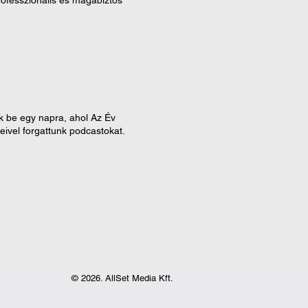
 professzionális és magabiztos
nk be egy napra, ahol Az Év
eivel forgattunk podcastokat.
© 2026. AllSet Media Kft.