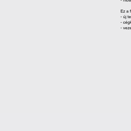
- hib
Ez a 
- ​új
- ​cé
- ​vez