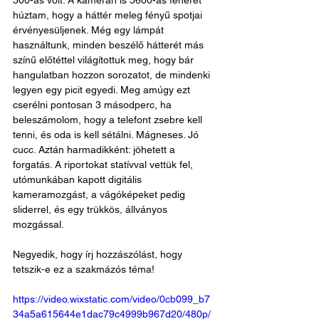
500-as volt. A kamerán is 5600-as fehéret 
húztam, hogy a háttér meleg fényű spotjai 
érvényesüljenek. Még egy lámpát 
használtunk, minden beszélő hátterét más 
színű előtéttel világítottuk meg, hogy bár 
hangulatban hozzon sorozatot, de mindenki 
legyen egy picit egyedi. Meg amúgy ezt 
cserélni pontosan 3 másodperc, ha 
beleszámolom, hogy a telefont zsebre kell 
tenni, és oda is kell sétálni. Mágneses. Jó 
cucc. Aztán harmadikként: jöhetett a 
forgatás. A riportokat statívval vettük fel, 
utómunkában kapott digitális 
kameramozgást, a vágóképeket pedig 
sliderrel, és egy trükkös, állványos 
mozgással. 
Negyedik, hogy írj hozzászólást, hogy 
tetszik-e ez a szakmázós téma!
https://video.wixstatic.com/video/0cb099_b7
34a5a615644e1dac79c4999b967d20/480p/