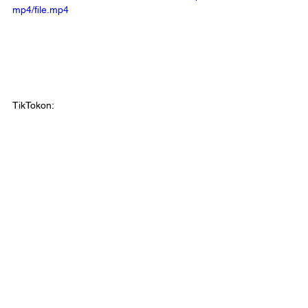
mp4/file.mp4
TikTokon: 
https://www.tiktok.com/@gabor_tokodi/video/
7184512525130681605
FORGATÁS
Comments