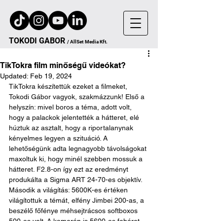
TOKODI
GA
B
OR
/
AllSet
Media Kft.
TikTokra film minőségű videókat?
Updated:
Feb 19, 2024
TikTokra készítettük ezeket a filmeket, 
Tokodi Gábor vagyok, szakmázzunk! Első a 
helyszín: mivel boros a téma, adott volt, 
hogy a palackok jelentették a hátteret, elé 
húztuk az asztalt, hogy a riportalanynak 
kényelmes legyen a szituáció. A 
lehetőségünk adta legnagyobb távolságokat 
maxoltuk ki, hogy minél szebben mossuk a 
hátteret. F2.8-on így ezt az eredményt 
produkálta a Sigma ART 24-70-es objektív. 
Második a világítás: 5600K-es értéken 
világítottuk a témát, elfény Jimbei 200-as, a 
beszélő főfénye méhsejtrácsos softboxos 