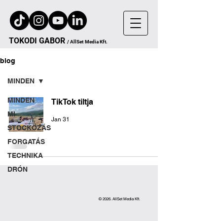
TOKODI
GA
B
OR
/
AllSet
Media Kft.
blog
MINDEN
MINDEN
TikTok tiltja
MI
Jan 31
STOCKOZÁS
FORGATÁS
TECHNIKA
DRÓN
© 2026. AllSet Media Kft.