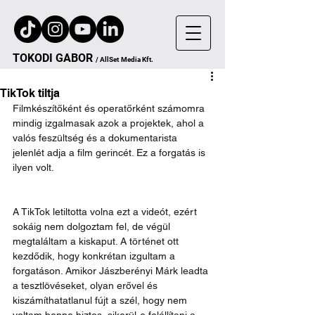
TOKODI
GA
B
OR
/
AllSet
Media Kft.
TikTok tiltja
Filmkészítőként és operatőrként számomra 
mindig izgalmasak azok a projektek, ahol a 
valós feszültség és a dokumentarista 
jelenlét adja a film gerincét. Ez a forgatás is 
ilyen volt.
A TikTok letiltotta volna ezt a videót, ezért 
sokáig nem dolgoztam fel, de végül 
megtaláltam a kiskaput. A történet ott 
kezdődik, hogy konkrétan izgultam a 
forgatáson. Amikor Jászberényi Márk leadta 
a tesztlövéseket, olyan erővel és 
kiszámíthatatlanul fújt a szél, hogy nem 