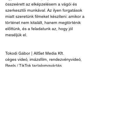
összeérett az elképzelésem a vágói és 
szerkesztői munkával. Az ilyen forgatások 
miatt szeretünk filmeket készíteni: amikor a 
történet nem kitalált, hanem megtörténik 
előttünk, és a feladatunk az, hogy jól 
meséljük el.
Tokodi Gábor | AllSet Media Kft.
céges videó, imázsfilm, rendezvényvideó, 
Reels / TikTok tartalomgyártás
videó: 
https://www.tiktok.com/@gabor_tokodi/video/
7601480177079684374