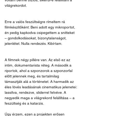
voltam benne biztos, sikerül-e felállítani a 
világrekordot.
Erre a valós feszültségre rímeltem rá 
filmkészítőként: Beni adott egy mikroportot, 
én pedig kapkodva csipegettem a snitteket 
– gondolkodásokat, bizonytalanságot, 
jelenlétet. Nulla rendezés. Kibírtam.
A filmnek négy pillére van. Az első ez az 
intim, dokumentarista réteg. A második a 
riportok, ahol a szponzorok a szponzorfal 
előtt jelennek meg, és tartalmilag 
támasztják alá a történetet. A harmadik az 
éles lövés leadásának cinematikus jelenetei: 
lassítva, rendezve, sliderrel felvéve. A 
negyedik maga a világrekord felállítása – a 
feszültség és a katarzis.
Úgy érzem, ezen a projekten erősen 